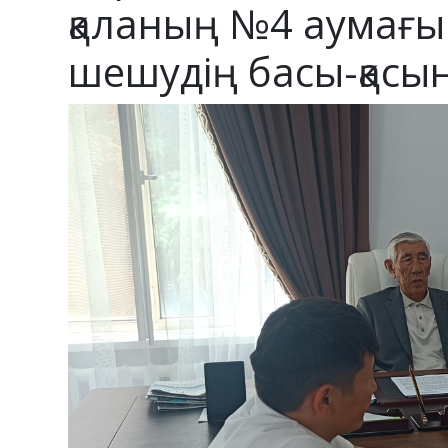
қаланың №4 аумағ
шешудің басы-қасы