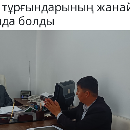
ы тұрғындарының жана
нда болды