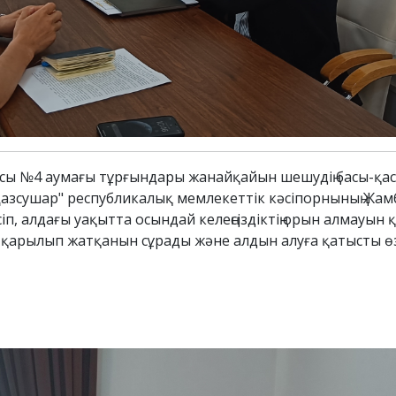
ласы №4 аумағы тұрғындары жанайқайын шешудің басы-қ
Қазсушар" республикалық мемлекеттік кәсіпорнының Жамб
 алдағы уақытта осындай келеңсіздіктің орын алмауын 
рылып жатқанын сұрады және алдын алуға қатысты өзін