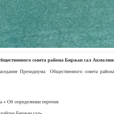
бщественного совета района Биржан сал Акмолинс
заседание Президиума Общественного совета райо
« Об определении перечня
района Биржан сал».