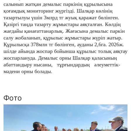
салынып жатқан демалыс паркінің құрылысына
қоғамдық мониторинг жүргізді. Шалқар көлінің
тазартылуы үшін 3млрд тг жуық қаражат бөлінген.
Қазіргі таңда тазарту жұмыстары аяқталған. Көлдің
жағдайы қанағаттанарлық. Жағасына демалыс паркін
салу жобаланып, құрылыс жұмыстары жүріп жатыр.
Құрылысқа 378млн тг бөлінген, ауданы 2,6га. 2026ж.
шілде айында жоспар бойынша құрылыс толық аяқтау
жоспарлануда. Демалыс орны Шалқар қаласының
абаттандыру нысаны, тұрғындардың әлеуметтік-
мәдени орны болады.
Фото