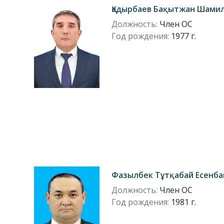
Қадырбаев Бақытжан Шами
Должность:
Член ОС
Год рождения:
1977 г.
Фазылбек Тұтқабай Есенб
Должность:
Член ОС
Год рождения:
1981 г.