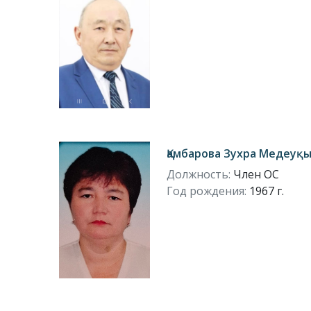
Қамбарова Зухра Медеуқ
Должность:
Член ОС
Год рождения:
1967 г.