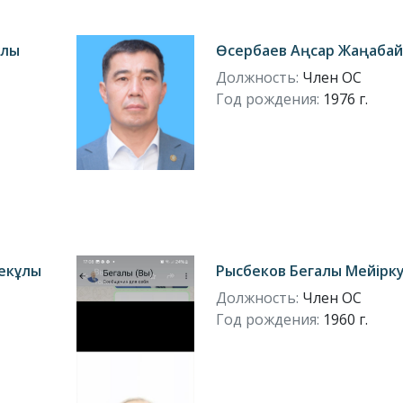
ұлы
Өсербаев Аңсар Жаңаба
Должность:
Член ОС
Год рождения:
1976 г.
екұлы
Рысбеков Бегалы Мейірк
Должность:
Член ОС
Год рождения:
1960 г.