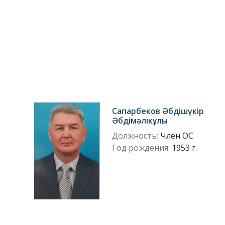
Сапарбеков Әбдішүкір
Әбдімәлікұлы
Должность:
Член ОС
Год рождения:
1953 г.