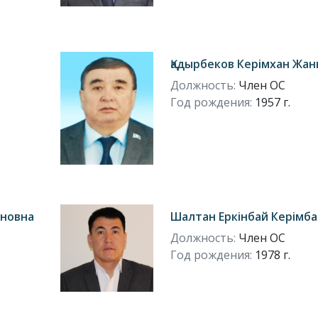
Қадырбеков Керімхан Жа
Должность:
Член ОС
Год рождения:
1957 г.
ановна
Шалтан Еркінбай Керімб
Должность:
Член ОС
Год рождения:
1978 г.