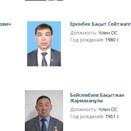
ович
Еркінбек Бақыт Сейтжап
Должность:
Член ОС
Год рождения:
1980 г.
Бейсембаев Бақытжан
Жармаханұлы
Должность:
Член ОС
Год рождения:
1961 г.