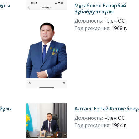
лұлы
Мұсабеков Базарбай
Зұбайдуллаұлы
Должность:
Член ОС
Год рождения:
1968 г.
айұлы
Алтаев Ертай Кенжебекұ
Должность:
Член ОС
Год рождения:
1984 г.