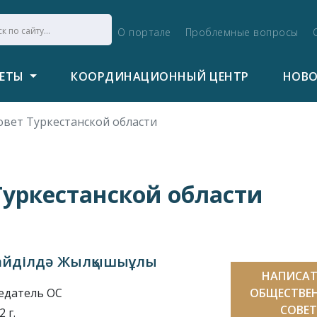
О портале
Проблемные вопросы
ВЕТЫ
КООРДИНАЦИОННЫЙ ЦЕНТР
НОВ
вет Туркестанской области
уркестанской области
айділдә Жылқышыұлы
НАПИСАТ
едатель ОС
ОБЩЕСТВЕ
СОВЕТ
 г.