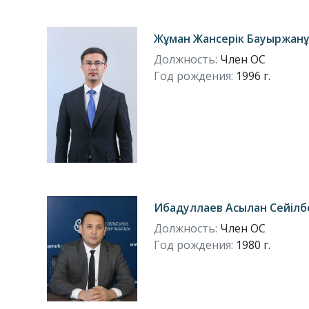
Жұман Жансерік Бауыржан
Должность:
Член ОС
Год рождения:
1996 г.
Ибадуллаев Асылан Сейілб
Должность:
Член ОС
Год рождения:
1980 г.