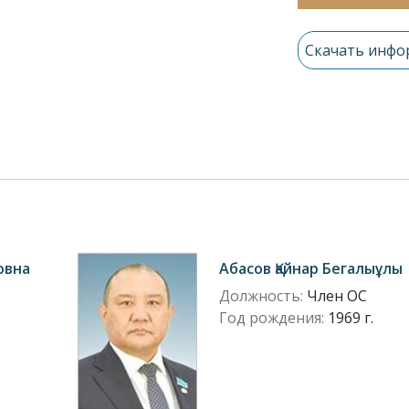
Скачать инф
овна
Абасов Қайнар Бегалыұлы
Должность:
Член ОС
Год рождения:
1969 г.