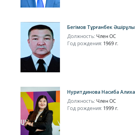
Бегімов Тұрғанбек Әшірұлы
Должность:
Член ОС
Год рождения:
1969 г.
Нуритдинова Насиба Алих
Должность:
Член ОС
Год рождения:
1999 г.