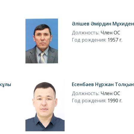
Әлішев Әмірдин Мұхиде
Должность:
Член ОС
Год рождения:
1957 г.
кұлы
Есенбаев Нұржан Толқы
Должность:
Член ОС
Год рождения:
1990 г.