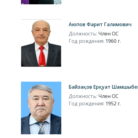
Аюпов Фарит Галимович
Должность:
Член ОС
Год рождения:
1960 г.
Байзақов Ерқуат Шамшыбе
Должность:
Член ОС
Год рождения:
1952 г.