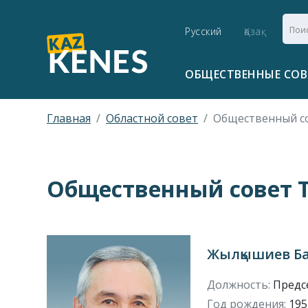
Русский
Қазақ
ОБЩЕСТВЕННЫЕ СО
Главная
Областной совет
Общественный со
Общественный совет Т
Жылқышиев Б
Должность:
Предс
Год рождения:
1952