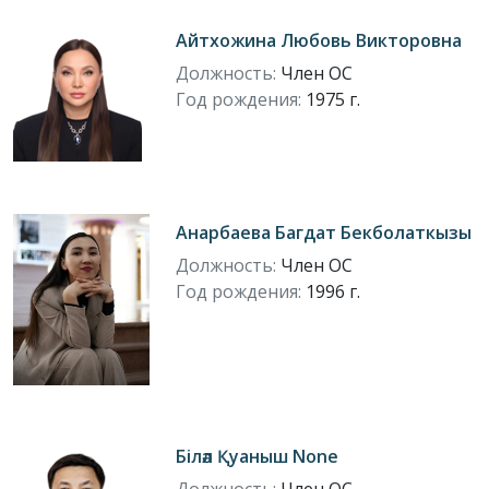
Айтхожина Любовь Викторовна
Должность:
Член ОС
Год рождения:
1975 г.
Анарбаева Багдат Бекболаткызы
Должность:
Член ОС
Год рождения:
1996 г.
Біләл Қуаныш None