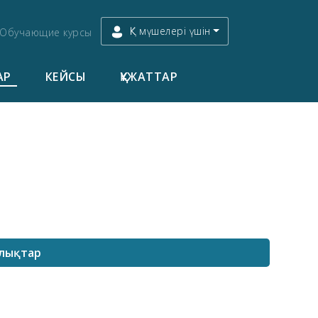
ҚК мүшелері үшін
Обучающие курсы
АР
КЕЙСЫ
ҚҰЖАТТАР
лықтар