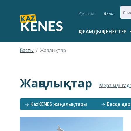
Русский
Қазақ
ҚОҒАМДЫҚ КЕҢЕСТЕР
Басты
Жаңалықтар
Жаңалықтар
Мерзімді таңд
KazKENES жаңалықтары
Басқа дер