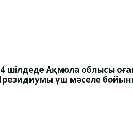
24 шілдеде Ақмола облысы Қоғ
Президиумы үш мәселе бойынш