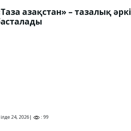
«Таза Қазақстан» – тазалық әрк
басталады
ілде 24, 2026|
: 99