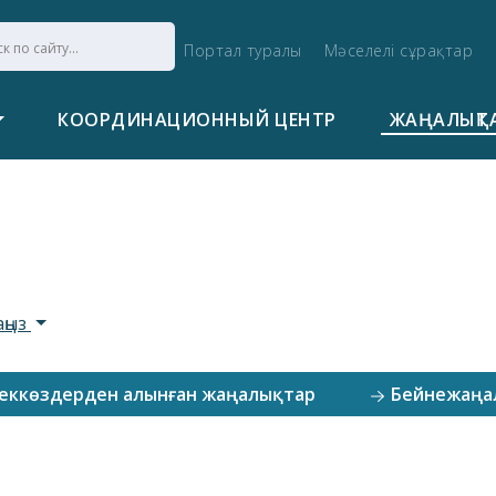
Портал туралы
Мәселелі сұрақтар
КООРДИНАЦИОННЫЙ ЦЕНТР
ЖАҢАЛЫҚТ
аңыз
еккөздерден алынған жаңалықтар
Бейнежаңа