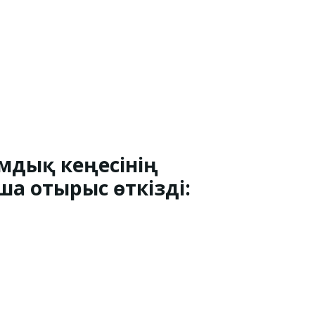
амдық кеңесінің
а отырыс өткізді: