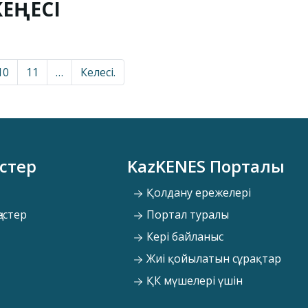
КЕҢЕСІ
10
11
…
Келесі.
стер
KazKENES Порталы
Қолдану ережелері
естер
Портал туралы
Кері байланыс
Жиі қойылатын сұрақтар
ҚК мүшелері үшін