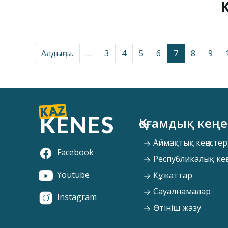
Алдыңғы.
…
3
4
5
6
7
8
9
Қоғамдық кеңе
Аймақтық кеңестер
Facebook
Республикалық кең
Youtube
Құжаттар
Сауалнамалар
Instagram
Өтініш жазу