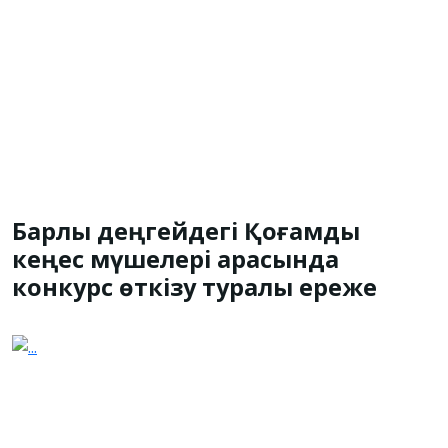
Барлық деңгейдегі Қоғамдық
кеңес мүшелері арасында
конкурс өткізу туралы ереже