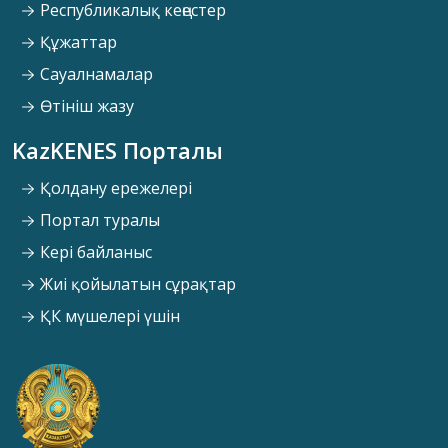
Республикалық кеңестер
Құжаттар
Сауалнамалар
Өтініш жазу
KazKENES Порталы
Қолдану ережелері
Портал туралы
Кері байланыс
Жиі қойылатын сұрақтар
ҚК мүшелері үшін