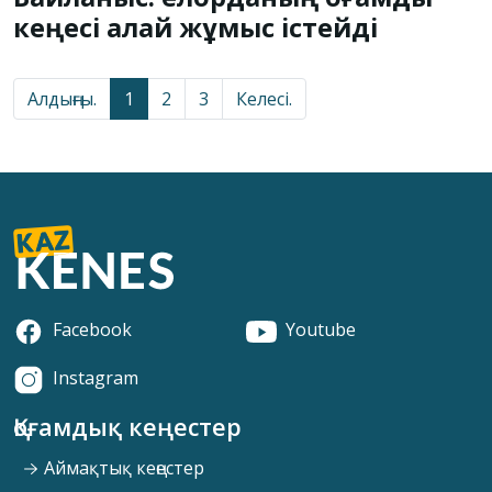
кеңесі қалай жұмыс істейді
Алдыңғы.
1
2
3
Келесі.
Facebook
Youtube
Instagram
Қоғамдық кеңестер
Аймақтық кеңестер