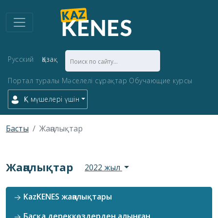
Русский
Қазақ
Портал туралы
Мәселелі сұрақтар
Обучающие курсы
ҚК мүшелері үшін
Басты
Жаңалықтар
Жаңалықтар
2022 жыл
KazKENES жаңалықтары
Басқа дереккөздерден алынған