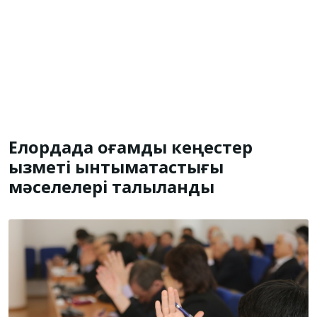
Елордада қоғамдық кеңестер
қызметі ынтымақтастығы
мәселелері талқыланды