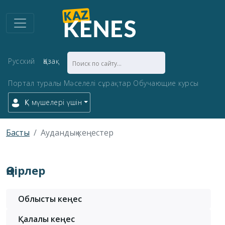
Русский
Қазақ
Портал туралы
Мәселелі сұрақтар
Обучающие курсы
ҚК мүшелері үшін
Басты
Аудандық кеңестер
Өңірлер
Облыстық кеңес
Қалалық кеңес