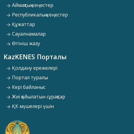
Аймақтық кеңестер
Республикалық кеңестер
Құжаттар
Сауалнамалар
Өтініш жазу
KazKENES Порталы
Қолдану ережелері
Портал туралы
Кері байланыс
Жиі қойылатын сұрақтар
ҚК мүшелері үшін