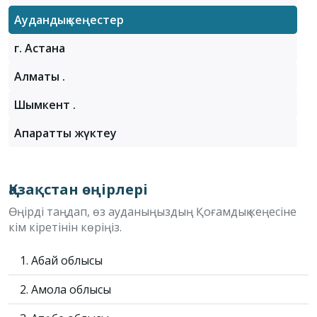
Аудандық кеңестер
г. Астана
Алматы қ.
Шымкент қ.
Ақпаратты жүктеу
Қазақстан өңірлері
Өңірді таңдап, өз ауданыңыздың Қоғамдық кеңесіне
кім кіретінін көріңіз.
1. Абай облысы
2. Ақмола облысы