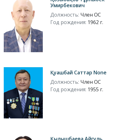
Умирбекович
Должность:
Член ОС
Год рождения:
1962 г.
Қуашбай Саттар None
Должность:
Член ОС
Год рождения:
1955 г.
Қылышбаева Айгуль