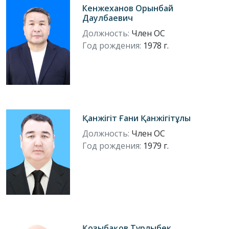
Кенжеханов Орынбай
Даулбаевич
Должность:
Член ОС
Год рождения:
1978 г.
Қанжігіт Ғани Қанжігітұлы
Должность:
Член ОС
Год рождения:
1979 г.
Қозыбақов Тұрлыбек