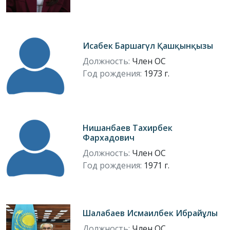
Исабек Баршагүл Қашқынқызы
Должность:
Член ОС
Год рождения:
1973 г.
Нишанбаев Тахирбек
Фархадович
Должность:
Член ОС
Год рождения:
1971 г.
Шалабаев Исмаилбек Ибрайұлы
Должность:
Член ОС