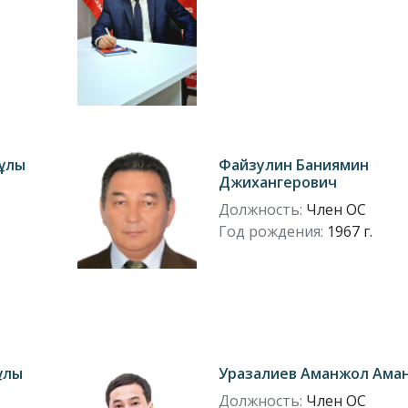
иұлы
Файзулин Баниямин
Джихангерович
Должность:
Член ОС
Год рождения:
1967 г.
ұлы
Уразалиев Аманжол Ама
Должность:
Член ОС