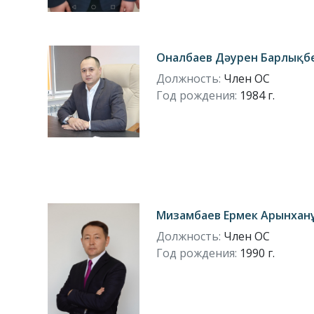
Оналбаев Дәурен Барлықб
Должность:
Член ОС
Год рождения:
1984 г.
Мизамбаев Ермек Арынхан
Должность:
Член ОС
Год рождения:
1990 г.