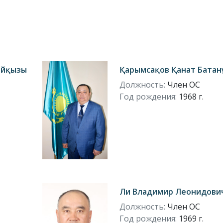
айқызы
Қарымсақов Қанат Батан
Должность:
Член ОС
Год рождения:
1968 г.
Ли Владимир Леонидови
Должность:
Член ОС
Год рождения:
1969 г.