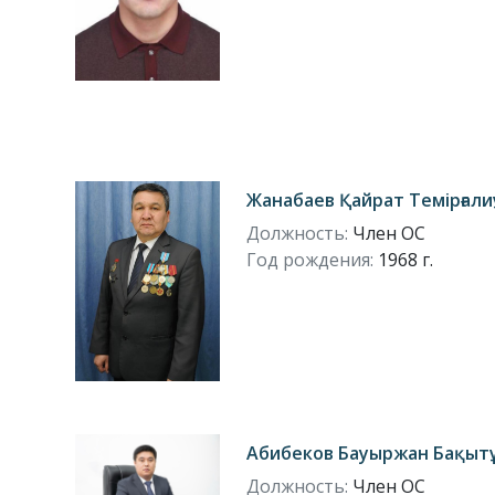
Жанабаев Қайрат Темірғал
Должность:
Член ОС
Год рождения:
1968 г.
Абибеков Бауыржан Бақыт
Должность:
Член ОС