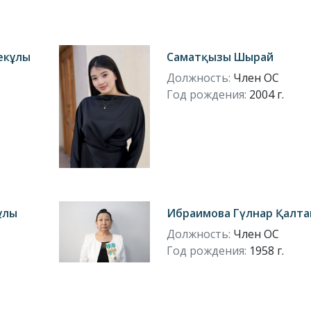
екұлы
Саматқызы Шырай
Должность:
Член ОС
Год рождения:
2004 г.
ұлы
Ибраимова Гүлнар Қалт
Должность:
Член ОС
Год рождения:
1958 г.