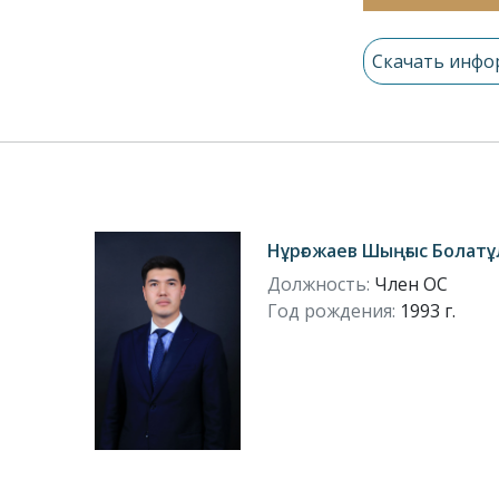
Скачать инф
Нұрғожаев Шыңғыс Болат
Должность:
Член ОС
Год рождения:
1993 г.