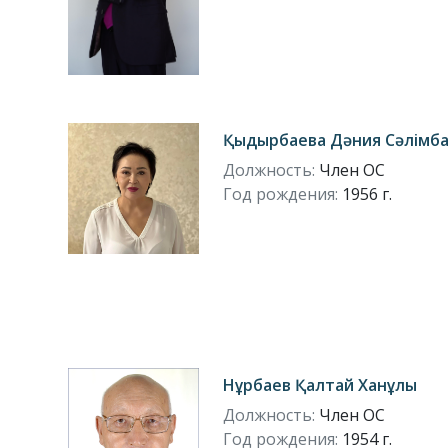
Қыдырбаева Дәния Сәлімб
Должность:
Член ОС
Год рождения:
1956 г.
Нұрбаев Қалтай Ханұлы
Должность:
Член ОС
Год рождения:
1954 г.