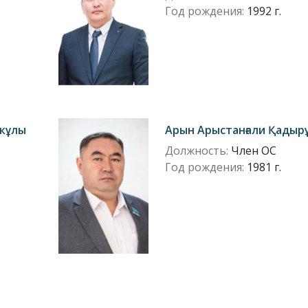
Год рождения:
1992 г.
кұлы
Арын Арыстанғали Қадыр
Должность:
Член ОС
Год рождения:
1981 г.