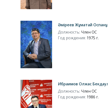
Әміреев Жұматай Оспан
Должность:
Член ОС
Год рождения:
1975 г.
Ибраимов Олжас Бекдау
Должность:
Член ОС
Год рождения:
1986 г.