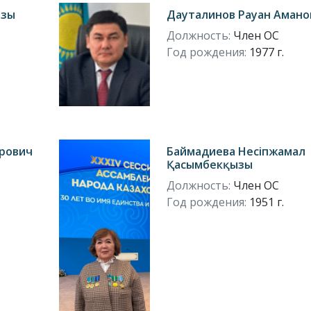
ызы
Дауталинов Рауан Амано
Должность:
Член ОС
Год рождения:
1977 г.
рович
Баймадиева Несіпжамал
Қасымбекқызы
Должность:
Член ОС
Год рождения:
1951 г.