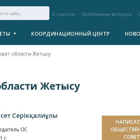
О портале
Проблемные вопросы
ВЕТЫ
КООРДИНАЦИОННЫЙ ЦЕНТР
НОВ
вет области Жетысу
области Жетысу
сет Серікқалиұлы
НАПИСАТ
едатель ОС
ОБЩЕСТВЕ
СОВЕТ
 г.