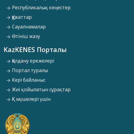
Республикалық кеңестер
Құжаттар
Сауалнамалар
Өтініш жазу
KazKENES Порталы
Қолдану ережелері
Портал туралы
Кері байланыс
Жиі қойылатын сұрақтар
ҚК мүшелері үшін