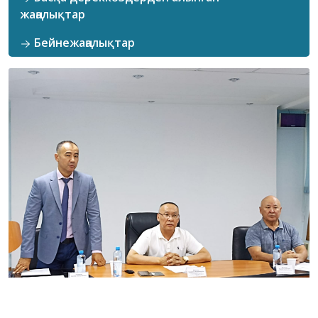
жаңалықтар
Бейнежаңалықтар