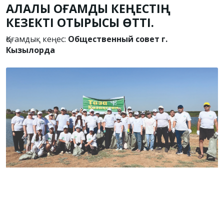
ҚАЛАЛЫҚ ҚОҒАМДЫҚ КЕҢЕСТІҢ
КЕЗЕКТІ ОТЫРЫСЫ ӨТТІ.
Қоғамдық кеңес:
Общественный совет г.
Кызылорда