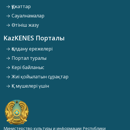
Құжаттар
Сауалнамалар
Өтініш жазу
KazKENES Порталы
Қолдану ережелері
Портал туралы
Кері байланыс
Жиі қойылатын сұрақтар
ҚК мүшелері үшін
Министерство культуры и информации Республики