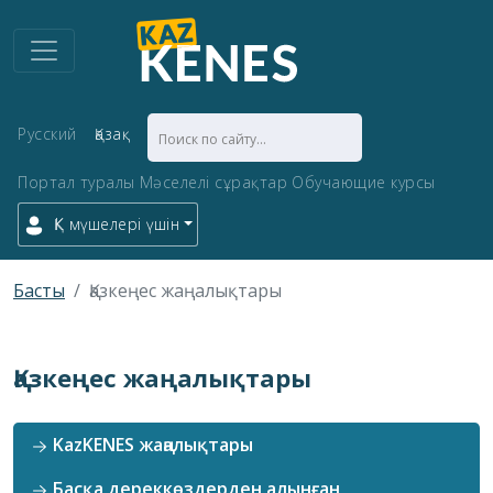
Русский
Қазақ
Портал туралы
Мәселелі сұрақтар
Обучающие курсы
ҚК мүшелері үшін
Басты
Қазкеңес жаңалықтары
Қазкеңес жаңалықтары
KazKENES жаңалықтары
Басқа дереккөздерден алынған