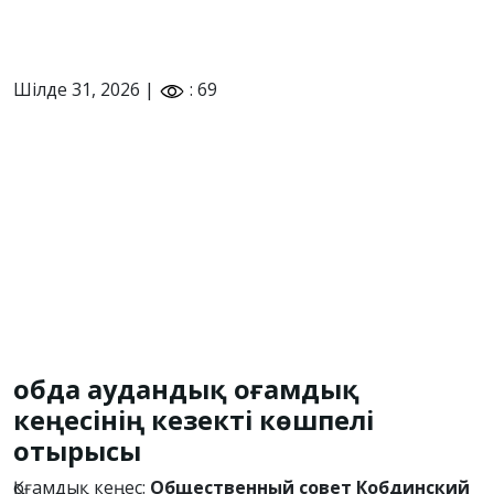
Шілде 31, 2026 |
: 69
Қобда аудандық Қоғамдық
кеңесінің кезекті көшпелі
отырысы
Қоғамдық кеңес:
Общественный совет Кобдинский