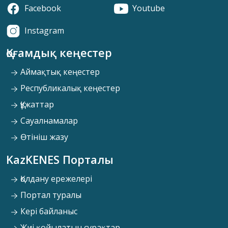
Facebook
Youtube
Instagram
Қоғамдық кеңестер
Аймақтық кеңестер
Республикалық кеңестер
Құжаттар
Сауалнамалар
Өтініш жазу
KazKENES Порталы
Қолдану ережелері
Портал туралы
Кері байланыс
Жиі қойылатын сұрақтар