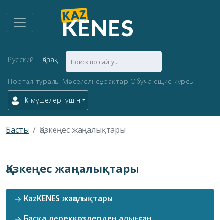
Русский
Қазақ
Портал туралы
Мәселелі сұрақтар
Обучающие курсы
ҚК мүшелері үшін
Басты
Қазкеңес жаңалықтары
Қазкеңес жаңалықтары
KazKENES жаңалықтары
Басқа дереккөздерден алынған