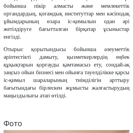
бойынша пікір алмасты және мемлекеттік
органдардың, қоғамдық институттар мен кәсіподақ
ұйымдарының өзара іс-қимылын одан әрі
жетілдіруге бағытталған бірқатар ұсыныстар
енгізді.
Отырыс қорытындысы бойынша әлеуметтік
әріптестікті дамыту, қызметкерлердің еңбек
құқықтарын қорғауды қамтамасыз ету, сондай-ақ
заңсыз ойын бизнесі мен ойынға тәуелділікке қарсы
іс-қимыл шараларының тиімділігін арттыру
бағытындағы бірлескен жұмысты жалғастырудың
маңыздылығы атап өтілді.
Фото