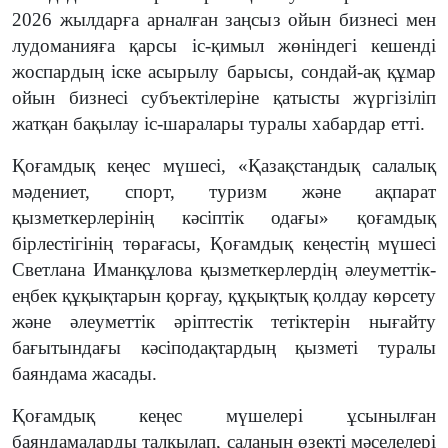
2026 жылдарға арналған заңсыз ойын бизнесі мен
лудоманияға қарсы іс-қимыл жөніндегі кешенді
жоспардың іске асырылу барысы, сондай-ақ құмар
ойын бизнесі субъектілеріне қатысты жүргізіліп
жатқан бақылау іс-шаралары туралы хабардар етті.
Қоғамдық кеңес мүшесі, «Қазақстандық салалық
мәдениет, спорт, туризм және ақпарат
қызметкерлерінің кәсіптік одағы» қоғамдық
бірлестігінің төрағасы, Қоғамдық кеңестің мүшесі
Светлана Иманқұлова қызметкерлердің әлеуметтік-
еңбек құқықтарын қорғау, құқықтық қолдау көрсету
және әлеуметтік әріптестік тетіктерін нығайту
бағытындағы кәсіподақтардың қызметі туралы
баяндама жасады.
Қоғамдық кеңес мүшелері ұсынылған
баяндамаларды талқылап, саланың өзекті мәселелері