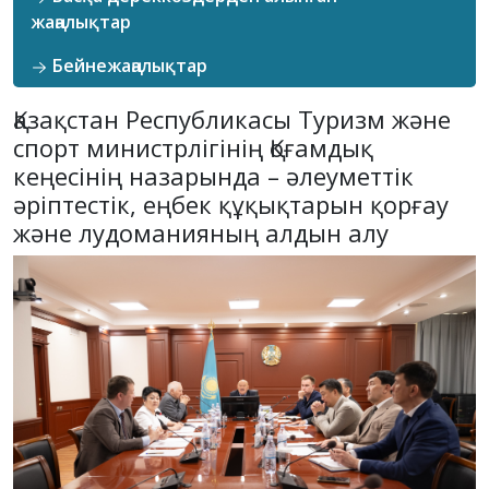
жаңалықтар
Бейнежаңалықтар
Қазақстан Республикасы Туризм және
спорт министрлігінің Қоғамдық
кеңесінің назарында – әлеуметтік
әріптестік, еңбек құқықтарын қорғау
және лудоманияның алдын алу