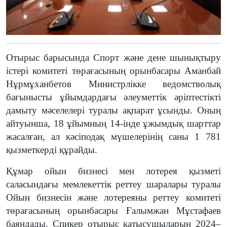
Отырыс барысында Спорт және дене шынықтыру
істері комитеті төрағасының орынбасары Аманбай
Нұрмұханбетов Министрлікке ведомстволық
бағынысты ұйымдардағы әлеуметтік әріптестікті
дамыту мәселелері туралы ақпарат ұсынды. Оның
айтуынша, 18 ұйымның 14-інде ұжымдық шарттар
жасалған, ал кәсіподақ мүшелерінің саны 1 781
қызметкерді құрайды.
Құмар ойын бизнесі мен лотерея қызметі
саласындағы мемлекеттік реттеу шаралары туралы
Ойын бизнесін және лотереяны реттеу комитеті
төрағасының орынбасары Ғалымжан Мұстафаев
баяндады. Спикер отырыс қатысушыларын 2024–