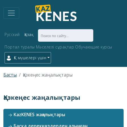
Русский
Қазақ
Портал туралы
Мәселелі сұрақтар
Обучающие курсы
ҚК мүшелері үшін
Басты
Қазкеңес жаңалықтары
Қазкеңес жаңалықтары
KazKENES жаңалықтары
Басқа дереккөздерден алынған