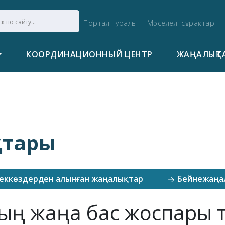
Портал туралы
Мәселелі сұрақтар
КООРДИНАЦИОННЫЙ ЦЕНТР
ЖАҢАЛЫҚТ
қтары
еккөздерден алынған жаңалықтар
Бейнежаңа
ың жаңа бас жоспары 