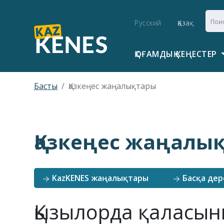
Русский
Қазақ
ҚОҒАМДЫҚ КЕҢЕСТЕР
Басты
Қазкеңес жаңалықтары
Қазкеңес жаңалы
KazKENES жаңалықтары
Басқа дер
Қызылорда қаласын