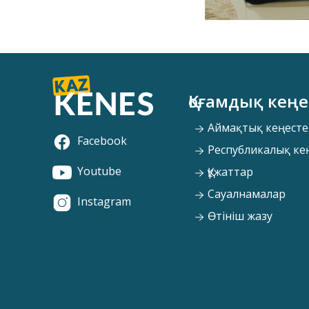
Қоғамдық кеңе
Аймақтық кеңесте
Facebook
Республикалық ке
Youtube
Құжаттар
Сауалнамалар
Instagram
Өтініш жазу