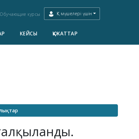
ҚК мүшелері үшін
Обучающие курсы
АР
КЕЙСЫ
ҚҰЖАТТАР
лықтар
талқыланды.