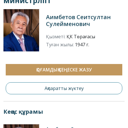
министрлігі
Аимбетов Сеитсултан
Сулейменович
Қызметі:
ҚК Төрағасы
Туған жылы:
1947 г.
ҚОҒАМДЫҚ КЕҢЕСКЕ ЖАЗУ
Ақпаратты жүктеу
Кеңес құрамы