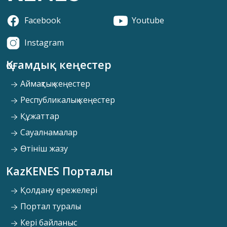
Facebook
Youtube
Instagram
Қоғамдық кеңестер
Аймақтық кеңестер
Республикалық кеңестер
Құжаттар
Сауалнамалар
Өтініш жазу
KazKENES Порталы
Қолдану ережелері
Портал туралы
Кері байланыс