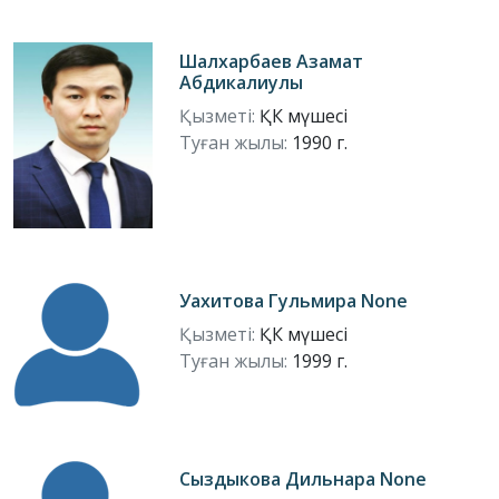
Шалхарбаев Азамат
Абдикалиулы
Қызметі:
ҚК мүшесі
Туған жылы:
1990 г.
Уахитова Гульмира None
Қызметі:
ҚК мүшесі
Туған жылы:
1999 г.
Сыздыкова Дильнара None