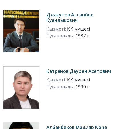
Джакупов Асланбек
Куандыкович
Қызметі:
ҚК мүшесі
Туған жылы:
1987 г.
Катранов Даурен Асетович
Қызметі:
ҚК мүшесі
Туған жылы:
1990 г.
Албанбеков Мадияр None