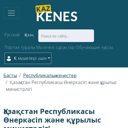
Русский
Қазақ
Портал туралы
Мәселелі сұрақтар
Обучающие курсы
ҚК мүшелері үшін
Басты
Республикалық кеңестер
Қазақстан Республикасы Өнеркәсіп және құрылыс
министрлігі
Қазақстан Республикасы
Өнеркәсіп және құрылыс