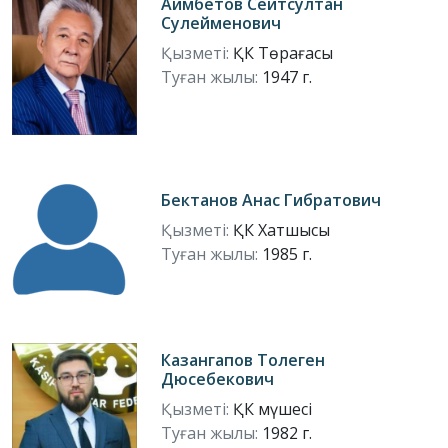
Аимбетов Сеитсултан
Сулейменович
Қызметі:
ҚК Төрағасы
Туған жылы:
1947 г.
Бектанов Анас Гибратович
Қызметі:
ҚК Хатшысы
Туған жылы:
1985 г.
Казангапов Толеген
Дюсебекович
Қызметі:
ҚК мүшесі
Туған жылы:
1982 г.