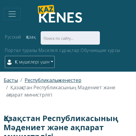
Русский
Қазақ
Портал туралы
Мәселелі сұрақтар
Обучающие курсы
ҚК мүшелері үшін
Басты
Республикалық кеңестер
Қазақстан Республикасының Мәдениет және
ақпарат министрлігі
Қазақстан Республикасының
Мәдениет және ақпарат