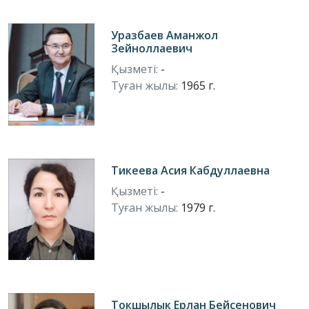
Уразбаев Аманжол
Зейноллаевич
Қызметі:
-
Туған жылы:
1965 г.
Тикеева Асия Кабдуллаевна
Қызметі:
-
Туған жылы:
1979 г.
Токшылык Ерлан Бейсенович