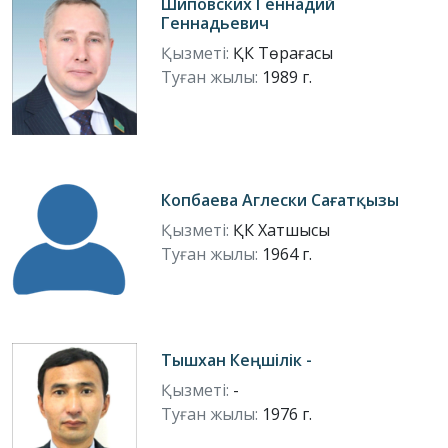
Шиповских Геннадий
Геннадьевич
Қызметі:
ҚК Төрағасы
Туған жылы:
1989 г.
Копбаева Аглески Сағатқызы
Қызметі:
ҚК Хатшысы
Туған жылы:
1964 г.
Тышхан Кеңшілік -
Қызметі:
-
Туған жылы:
1976 г.