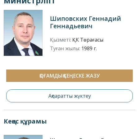
министрлігі
Шиповских Геннадий
Геннадьевич
Қызметі:
ҚК Төрағасы
Туған жылы:
1989 г.
ҚОҒАМДЫҚ КЕҢЕСКЕ ЖАЗУ
Ақпаратты жүктеу
Кеңес құрамы