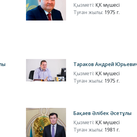
Қызметі:
ҚК мүшесі
Туған жылы:
1975 г.
лы
Тараков Андрей Юрьеви
Қызметі:
ҚК мүшесі
Туған жылы:
1975 г.
Бақаев Әлібек Әсетұлы
Қызметі:
ҚК мүшесі
Туған жылы:
1981 г.