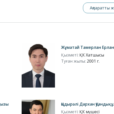
Ақпаратты ж
Жұматай Тамерлан Ерла
Қызметі:
ҚК Хатшысы
Туған жылы:
2001 г.
қызы
Қыдырәлі Дархан Қуандық
Қызметі:
ҚК мүшесі