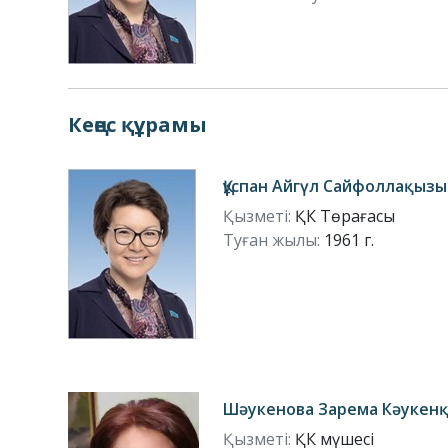
Кеңес құрамы
Құспан Айгүл Сайфоллақызы
Қызметі:
ҚК Төрағасы
Туған жылы:
1961 г.
Шәукенова Зарема Кәукен
Қызметі:
ҚК мүшесі