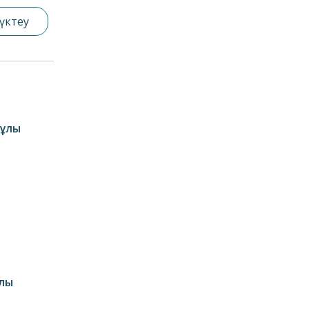
үктеу
нұлы
ұлы