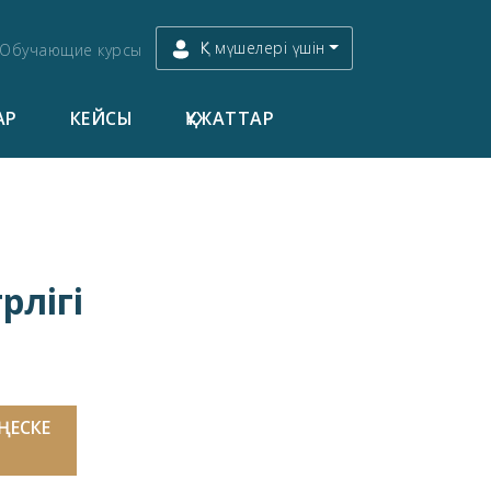
ҚК мүшелері үшін
Обучающие курсы
АР
КЕЙСЫ
ҚҰЖАТТАР
рлігі
ЕҢЕСКЕ