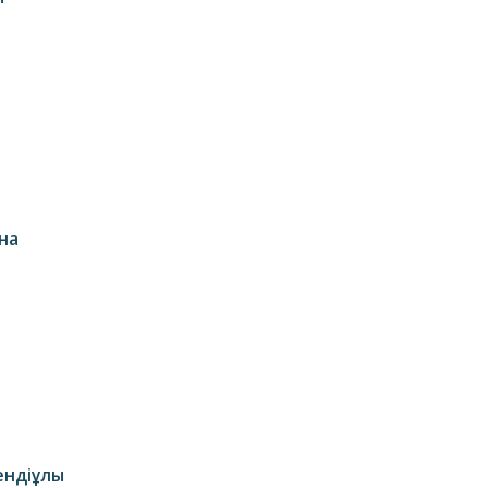
на
ендіұлы