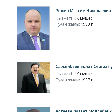
Рожин Максим Николаевич
Қызметі:
ҚК мүшесі
Туған жылы:
1983 г.
Сәрсенбаев Болат Серғазы
Қызметі:
ҚК мүшесі
Туған жылы:
1957 г.
Қалтаева Ләззат Молдабек