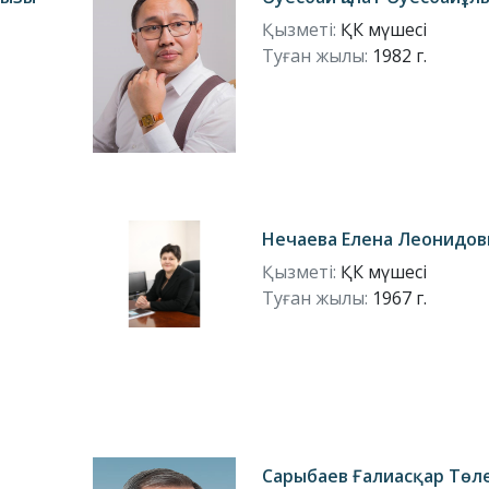
Қызметі:
ҚК мүшесі
Туған жылы:
1982 г.
Нечаева Елена Леонидов
Қызметі:
ҚК мүшесі
Туған жылы:
1967 г.
Сарыбаев Ғалиасқар Төл