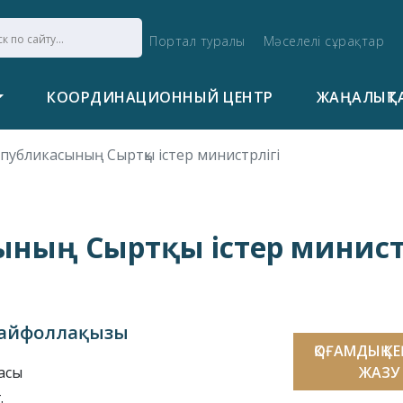
Портал туралы
Мәселелі сұрақтар
КООРДИНАЦИОННЫЙ ЦЕНТР
ЖАҢАЛЫҚТ
спубликасының Сыртқы істер министрлігі
ының Сыртқы істер минист
 Сайфоллақызы
ҚОҒАМДЫҚ К
асы
ЖАЗУ
.