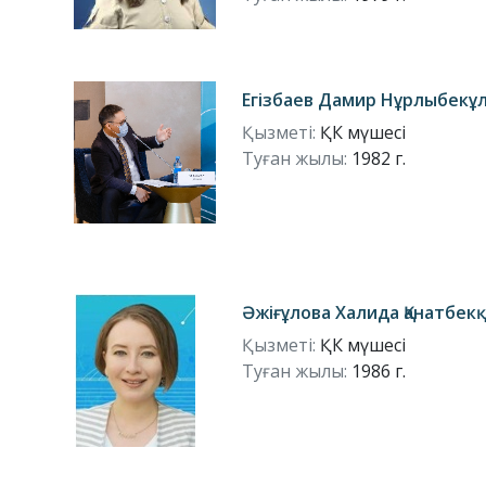
Егізбаев Дамир Нұрлыбекұ
Қызметі:
ҚК мүшесі
Туған жылы:
1982 г.
Әжіғұлова Халида Қанатбек
Қызметі:
ҚК мүшесі
Туған жылы:
1986 г.