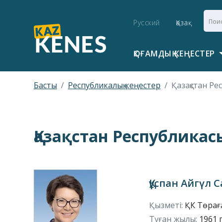
Русский
Қазақ
ҚОҒАМДЫҚ КЕҢЕСТЕР
Басты
Республикалық кеңестер
Қазақстан Ре
Қазақстан Республикас
Құспан Айгүл
Қызметі:
ҚК Төрағ
Туған жылы:
1961 г