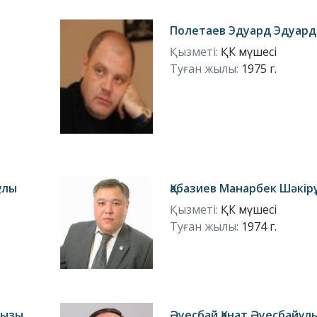
Полетаев Эдуард Эдуар
Қызметі:
ҚК мүшесі
Туған жылы:
1975 г.
ұлы
Қабазиев Манарбек Шәкір
Қызметі:
ҚК мүшесі
Туған жылы:
1974 г.
қызы
Әуесбай Қанат Әуесбайұл