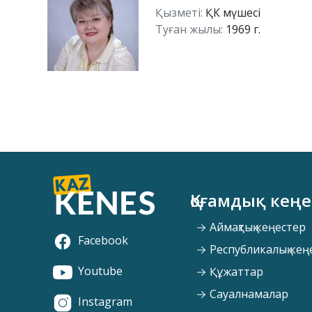
Қызметі:
ҚК мүшесі
Туған жылы:
1969 г.
Қоғамдық кеңе
Аймақтық кеңестер
Facebook
Республикалық кең
Youtube
Құжаттар
Сауалнамалар
Instagram