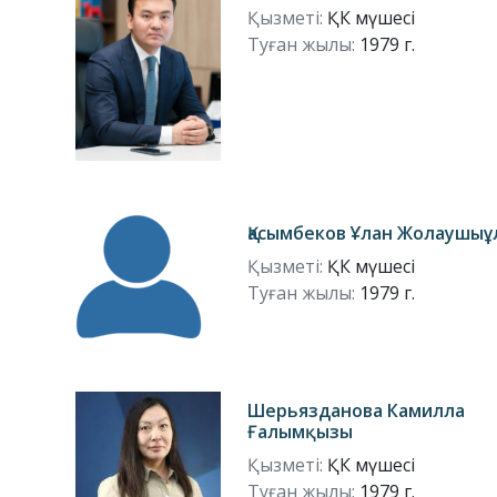
Қызметі:
ҚК мүшесі
Туған жылы:
1979 г.
Қасымбеков Ұлан Жолаушыұ
Қызметі:
ҚК мүшесі
Туған жылы:
1979 г.
Шерьязданова Камилла
Ғалымқызы
Қызметі:
ҚК мүшесі
Туған жылы:
1979 г.