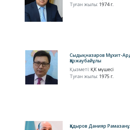
Туған жылы:
1974 г.
Сыдықназаров Мұхит-Ар
Қаржаубайұлы
Қызметі:
ҚК мүшесі
Туған жылы:
1975 г.
Қадыров Данияр Рамазан