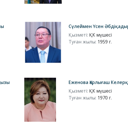
лы
Сүлеймен Үсен Әбдіқады
Қызметі:
ҚК мүшесі
Туған жылы:
1959 г.
қызы
Еженова Қарлығаш Келер
Қызметі:
ҚК мүшесі
Туған жылы:
1970 г.