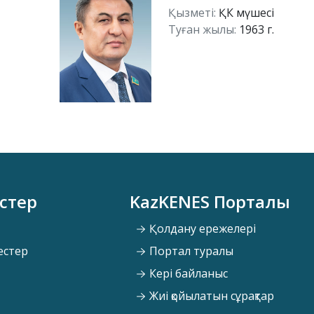
Қызметі:
ҚК мүшесі
Туған жылы:
1963 г.
стер
KazKENES Порталы
Қолдану ережелері
естер
Портал туралы
Кері байланыс
Жиі қойылатын сұрақтар