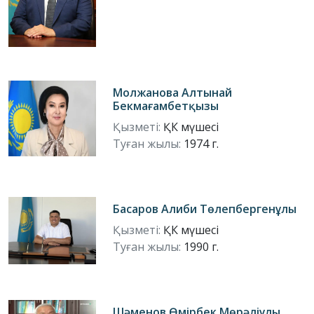
Молжанова Алтынай
Бекмағамбетқызы
Қызметі:
ҚК мүшесі
Туған жылы:
1974 г.
Басаров Алиби Төлепбергенұлы
Қызметі:
ҚК мүшесі
Туған жылы:
1990 г.
Шәменов Өмірбек Мөрәліұлы