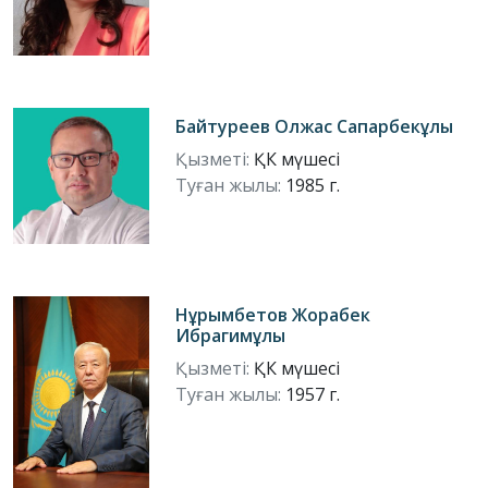
Байтуреев Олжас Сапарбекұлы
Қызметі:
ҚК мүшесі
Туған жылы:
1985 г.
Нұрымбетов Жорабек
Ибрагимұлы
Қызметі:
ҚК мүшесі
Туған жылы:
1957 г.