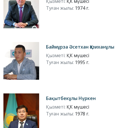
Қызметі:
ҚК мүшесі
Туған жылы:
1974 г.
Баймұрза Әсетхан Қазиханұлы
Қызметі:
ҚК мүшесі
Туған жылы:
1995 г.
Бақытбекұлы Нүркен
Қызметі:
ҚК мүшесі
Туған жылы:
1978 г.