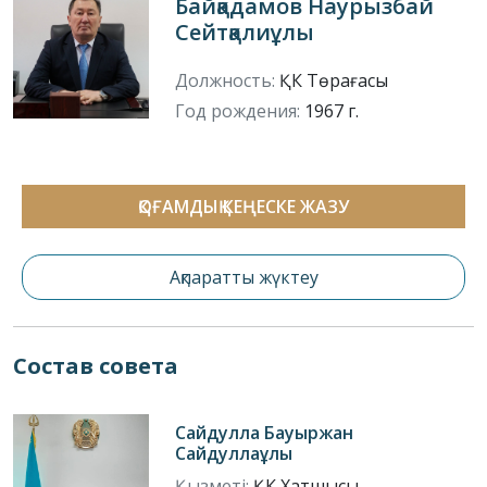
Байқадамов Наурызбай
Сейтқалиұлы
Должность:
ҚК Төрағасы
Год рождения:
1967 г.
ҚОҒАМДЫҚ КЕҢЕСКЕ ЖАЗУ
Ақпаратты жүктеу
Состав совета
Сайдулла Бауыржан
Сайдуллаұлы
Қызметі:
ҚК Хатшысы