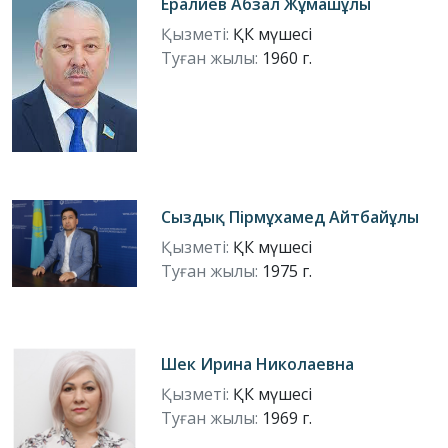
Ералиев Абзал Жұмашұлы
Қызметі:
ҚК мүшесі
Туған жылы:
1960 г.
Сыздық Пірмұхамед Айтбайұлы
Қызметі:
ҚК мүшесі
Туған жылы:
1975 г.
Шек Ирина Николаевна
Қызметі:
ҚК мүшесі
Туған жылы:
1969 г.