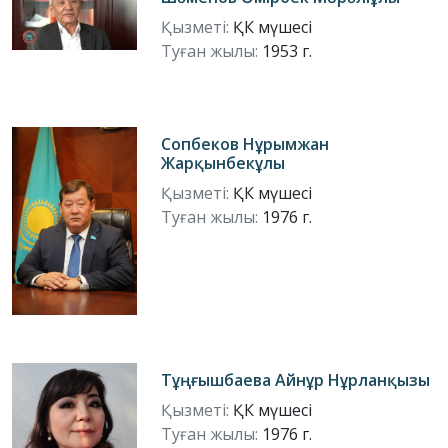
Қызметі:
ҚК мүшесі
Туған жылы:
1953 г.
Сопбеков Нұрымжан
Жарқынбекұлы
Қызметі:
ҚК мүшесі
Туған жылы:
1976 г.
Тұңғышбаева Айнұр Нұрланқызы
Қызметі:
ҚК мүшесі
Туған жылы:
1976 г.