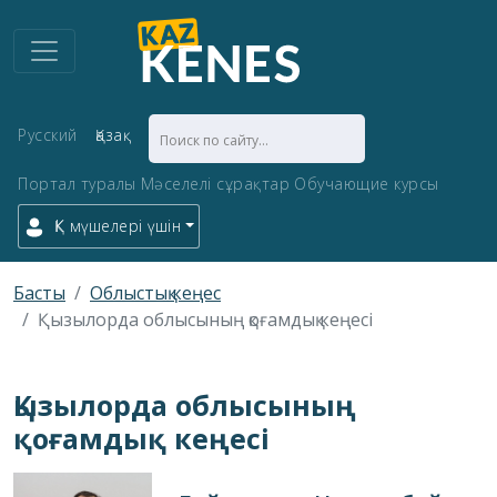
Русский
Қазақ
Портал туралы
Мәселелі сұрақтар
Обучающие курсы
ҚК мүшелері үшін
Басты
Облыстық кеңес
Қызылорда облысының қоғамдық кеңесі
Қызылорда облысының
қоғамдық кеңесі