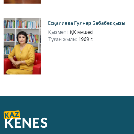
Есқалиева Гулнар Бабабекқызы
Қызметі:
ҚК мүшесі
Туған жылы:
1969 г.