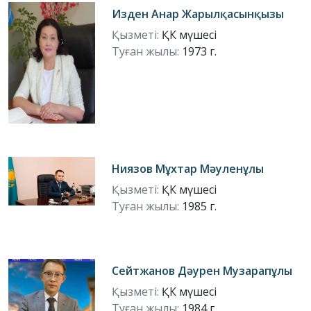
Изден Анар Жарылқасынқызы
Қызметі:
ҚК мүшесі
Туған жылы:
1973 г.
Ниязов Мұхтар Мәуленұлы
Қызметі:
ҚК мүшесі
Туған жылы:
1985 г.
Сейтжанов Дәурен Музарапұлы
Қызметі:
ҚК мүшесі
Туған жылы:
1984 г.