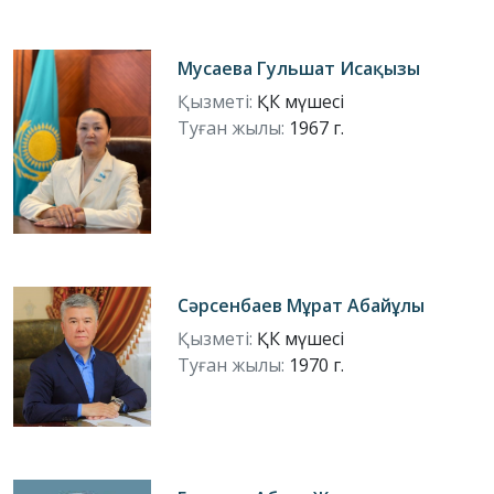
Мусаева Гульшат Исақызы
Қызметі:
ҚК мүшесі
Туған жылы:
1967 г.
Сәрсенбаев Мұрат Абайұлы
Қызметі:
ҚК мүшесі
Туған жылы:
1970 г.