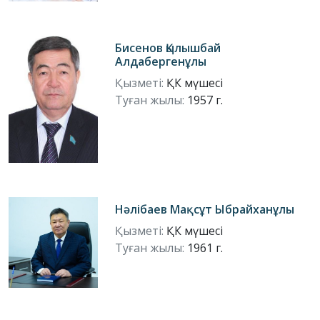
Бисенов Қылышбай
Алдабергенұлы
Қызметі:
ҚК мүшесі
Туған жылы:
1957 г.
Нәлібаев Мақсұт Ыбрайханұлы
Қызметі:
ҚК мүшесі
Туған жылы:
1961 г.