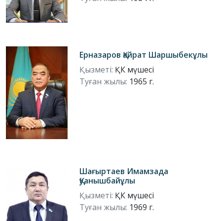
Ерназаров Қайрат Шаршыбекұлы
Қызметі:
ҚК мүшесі
Туған жылы:
1965 г.
Шағыртаев Имамзада
Қуанышбайұлы
Қызметі:
ҚК мүшесі
Туған жылы:
1969 г.