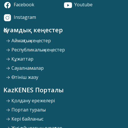
Facebook
Youtube
Instagram
Қоғамдық кеңестер
Аймақтық кеңестер
Республикалық кеңестер
Құжаттар
Сауалнамалар
Өтініш жазу
KazKENES Порталы
Қолдану ережелері
Портал туралы
Кері байланыс
Жиі қойылатын сұрақтар